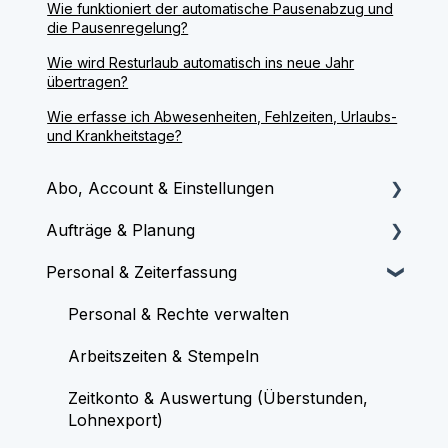
Wie funktioniert der automatische Pausenabzug und
die Pausenregelung?
Wie wird Resturlaub automatisch ins neue Jahr
übertragen?
Wie erfasse ich Abwesenheiten, Fehlzeiten, Urlaubs-
und Krankheitstage?
Abo, Account & Einstellungen
Aufträge & Planung
Onboarding & Start
Personal & Zeiterfassung
Lizenzen & Abrechnung
Aufträge & Termine erstellen
System & Grundeinstellungen
Plantafel & Kalender
Personal & Rechte verwalten
Fehlerbehebung & Technische Hilfe
Mobile Dokumentation & Protokolle
Arbeitszeiten & Stempeln
Auswertung & Übersicht
Zeitkonto & Auswertung (Überstunden,
Lohnexport)