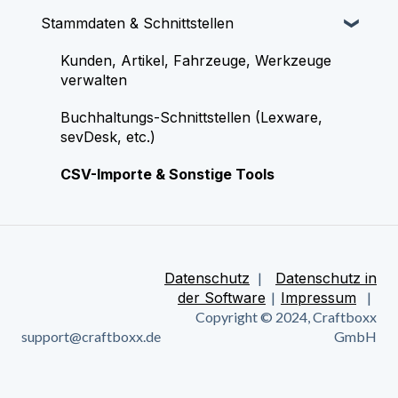
Stammdaten & Schnittstellen
System & Grundeinstellungen
Plantafel & Kalender
Personal & Rechte verwalten
Fehlerbehebung & Technische Hilfe
Mobile Dokumentation & Protokolle
Arbeitszeiten & Stempeln
Kunden, Artikel, Fahrzeuge, Werkzeuge
verwalten
Auswertung & Übersicht
Zeitkonto & Auswertung (Überstunden,
Lohnexport)
Buchhaltungs-Schnittstellen (Lexware,
sevDesk, etc.)
Urlaub & Abwesenheiten
CSV-Importe & Sonstige Tools
Datenschutz
|
Datenschutz in
der Software
|
Impressum
|
Copyright © 2024, Craftboxx
support@craftboxx.de
GmbH