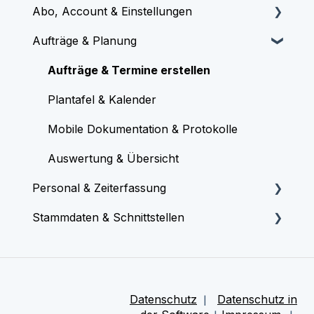
Abo, Account & Einstellungen
Aufträge & Planung
Onboarding & Start
Lizenzen & Abrechnung
Aufträge & Termine erstellen
System & Grundeinstellungen
Plantafel & Kalender
Fehlerbehebung & Technische Hilfe
Mobile Dokumentation & Protokolle
Auswertung & Übersicht
Personal & Zeiterfassung
Stammdaten & Schnittstellen
Personal & Rechte verwalten
Arbeitszeiten & Stempeln
Kunden, Artikel, Fahrzeuge, Werkzeuge
verwalten
Zeitkonto & Auswertung (Überstunden,
Lohnexport)
Buchhaltungs-Schnittstellen (Lexware,
Datenschutz
|
Datenschutz in
sevDesk, etc.)