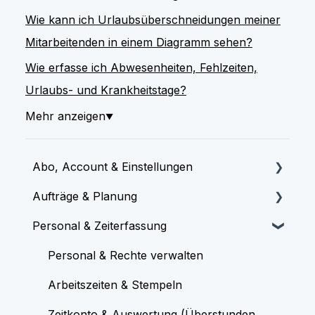
Wie kann ich Urlaubsüberschneidungen meiner
Mitarbeitenden in einem Diagramm sehen?
Wie erfasse ich Abwesenheiten, Fehlzeiten,
Urlaubs- und Krankheitstage?
Mehr anzeigen
▼
Abo, Account & Einstellungen
Aufträge & Planung
Onboarding & Start
Personal & Zeiterfassung
Lizenzen & Abrechnung
Aufträge & Termine erstellen
System & Grundeinstellungen
Plantafel & Kalender
Personal & Rechte verwalten
Fehlerbehebung & Technische Hilfe
Mobile Dokumentation & Protokolle
Arbeitszeiten & Stempeln
Auswertung & Übersicht
Zeitkonto & Auswertung (Überstunden,