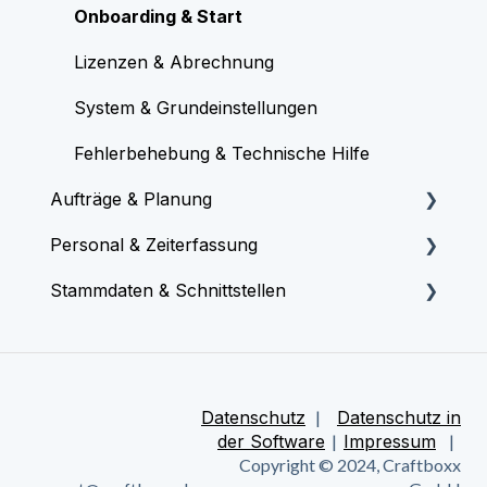
Onboarding & Start
Lizenzen & Abrechnung
System & Grundeinstellungen
Fehlerbehebung & Technische Hilfe
Aufträge & Planung
Personal & Zeiterfassung
Aufträge & Termine erstellen
Stammdaten & Schnittstellen
Plantafel & Kalender
Personal & Rechte verwalten
Mobile Dokumentation & Protokolle
Arbeitszeiten & Stempeln
Kunden, Artikel, Fahrzeuge, Werkzeuge
verwalten
Auswertung & Übersicht
Zeitkonto & Auswertung (Überstunden,
Lohnexport)
Buchhaltungs-Schnittstellen (Lexware,
Datenschutz
|
Datenschutz in
sevDesk, etc.)
der Software
|
Impressum
|
Urlaub & Abwesenheiten
Copyright © 2024, Craftboxx
CSV-Importe & Sonstige Tools