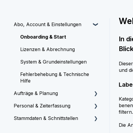
Wel
Abo, Account & Einstellungen
Onboarding & Start
In d
Blic
Lizenzen & Abrechnung
System & Grundeinstellungen
Dieser
und di
Fehlerbehebung & Technische
Hilfe
Labe
Aufträge & Planung
Katego
benenn
Personal & Zeiterfassung
Aufträge & Termine erstellen
filtern.
Stammdaten & Schnittstellen
Plantafel & Kalender
Personal & Rechte verwalten
Die An
Mobile Dokumentation &
Arbeitszeiten & Stempeln
Kunden, Artikel, Fahrzeuge,