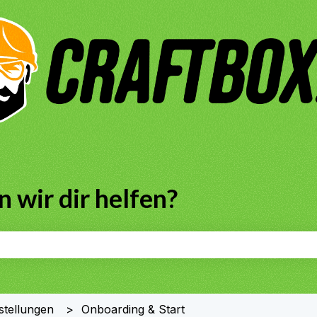
 wir dir helfen?
chfeld leer ist.
stellungen
Onboarding & Start