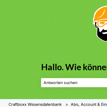
Hallo. Wie können
Es gibt keine Vorschläge, da das Su
Craftboxx Wissensdatenbank
Abo, Account & Ein