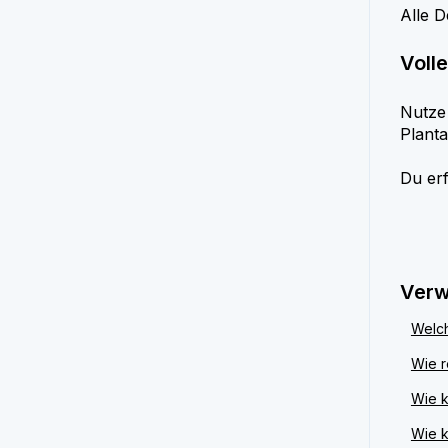
Alle D
Volle
Nutze 
Planta
Du erf
Verw
Welch
Wie r
Wie k
Wie k