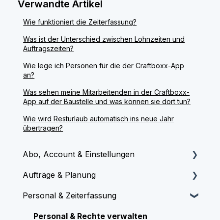
Verwandte Artikel
Wie funktioniert die Zeiterfassung?
Was ist der Unterschied zwischen Lohnzeiten und
Auftragszeiten?
Wie lege ich Personen für die der Craftboxx-App
an?
Was sehen meine Mitarbeitenden in der Craftboxx-
App auf der Baustelle und was können sie dort tun?
Wie wird Resturlaub automatisch ins neue Jahr
übertragen?
Abo, Account & Einstellungen
Aufträge & Planung
Onboarding & Start
Personal & Zeiterfassung
Lizenzen & Abrechnung
Aufträge & Termine erstellen
System & Grundeinstellungen
Plantafel & Kalender
Personal & Rechte verwalten